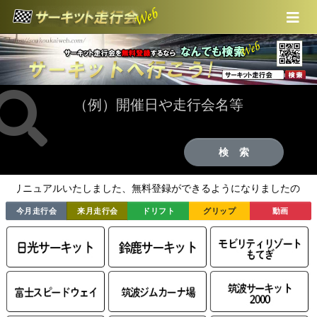
コンテンツにスキップする
トップ
ログイン
無料新規登録
会社概要
検 索
お問合わせ
ュアルいたしました、無料登録ができるようになりましたので走行会の
今月走行会
来月走行会
ドリフト
グリップ
動画