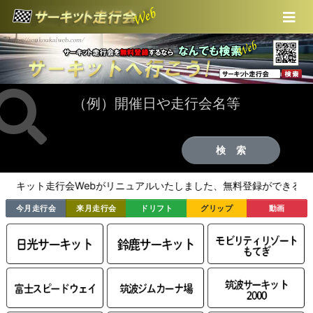
コンテンツにスキップする
トップ
ログイン
無料新規登録
会社概要
検 索
お問合わせ
走行会Webがリニュアルいたしました、無料登録ができるようになり
今月走行会
来月走行会
ドリフト
グリップ
動画