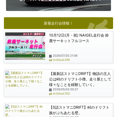
新着走行会情報！
10月12日(月・祝) NAIGEL走行会 鈴
鹿サーキットフルコース
2026/07/30 21:06
in:0/out:319
【最新話ストマニDRIFT】物語の主人
公は峠のドリフト小僧。走り屋として
様々なことを経験していく。
2026/05/03 00:27
in:0/out:153
【5話ストマニDRIFT】峠のドリフト
族がぶちあたる壁。