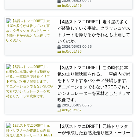
2026/05/03 00:27
in:0/out:149
【4話ストマニDRIFT】走り屋の多く
が経験していく事故。クラッシュでス
トリートを降りるかそれとも上達して
いくのか。
2026/05/03 00:26
in:0/out:136
【3話ストマニDRIFT】この時代に本
気の走り屋映画を作る。一車線内で峠
をドリフトするバケモノ登場します。
アニメーションでもない3DCGでもな
いシミュレーターを素材としたドラマ
映像です。
2026/05/03 00:25
in:0/out:162
【2話ストマニDRIFT】元峠ドリフタ
ーが作成した新感覚走り屋ストーリー