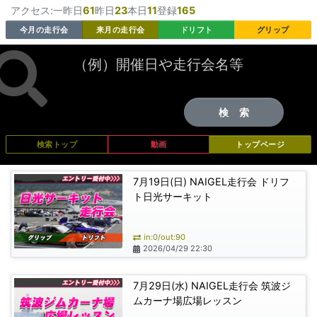
コンテンツにスキップする
アクセス:一昨日
61
昨日
23
本日
11
登録
165
今月の走行会
来月の走行会
ドリフト
グリップ
検 索
検索トップ
動画
トップページ
7月19日(日) NAIGEL走行会 ドリフ
ト日光サーキット
in:0/out:90
2026/04/29 22:30
7月29日(水) NAIGEL走行会 筑波ジ
ムカーナ場広場レッスン